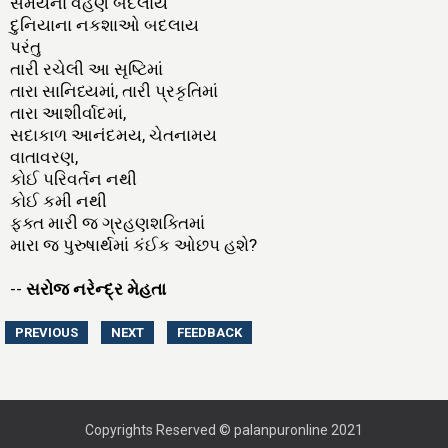
સમયનાં વહેણ બદલાય
દુનિયાના નકશાઓ બદલાય
પરંતુ
તારી રચેલી આ સૃષ્ટિમાં
તારા સાનિધ્યમાં, તારી પ્રકૃતિમાં
તારા આશીર્વાદમાં,
સદાકાળ આનંદમય, ચેતનામય
વાતાવરણ,
કોઈ પરિવર્તન નથી
કોઈ કમી નથી
ફક્ત મારી જ ગ્રહણશક્તિમાં
મારા જ પુરુષાર્થમાં કંઈક ઓછપ હશે?
--
સરોજ નરેન્દ્ર મેહતા
Copyrights Reserved © palanpuronline 2021