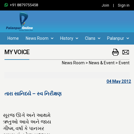
+91 8879755458
Join
|
Sign in
Home
News Room
History
Clans
Palanpur
MY VOICE
News Room > News & Event > Event
04 May 2012
તારા સાનિધ્યે – સ્વ નિરીક્ષણ
સૂરજ ઊગે અને આથમે
ઋતુઓ આવે અને જાય
ગીષ્મ, વર્ષા કે પાનખર