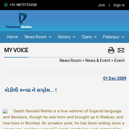
+91 8879755458
Join
|
Sign in
Home
News Room
History
Clans
Palanpur
MY VOICE
News Room > News & Event > Event
01 Dec 2009
કોડીલી કન્યા ને સપ્રેમ... !
Satish Nanalal Mehta is a true admirer of Gujarati language
and literature, though he was born and brought up in Madras, and
now lives in Mumbai. An amateur poet, he has been writing since a