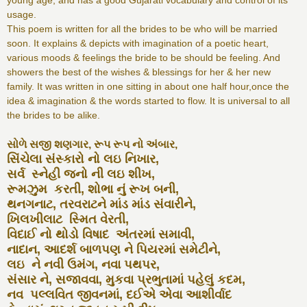
young age, and has a good Gujarati vocabulary and control of its
usage.
This poem is written for all the brides to be who will be married
soon. It explains & depicts with imagination of a poetic heart,
various moods & feelings the bride to be should be feeling. And
showers the best of the wishes & blessings for her & her new
family. It was written in one sitting in about one half hour,once the
idea & imagination & the words started to flow. It is universal to all
the brides to be alike.
સોળે સજી શણગાર, રૂપ રૂપ નો અંબાર,
સિંચેલા સંસ્કારો નો લઇ નિખાર,
સર્વ સ્નેહી જનો ની લઇ શીખ,
રૂમઝુમ કરતી, શોભા નું રૂખ બની,
થનગનાટ, તરવરાટને માંડ માંડ સંવારીને,
ખિલખીલાટ સ્મિત વેરતી,
વિદાઈ નો થોડો વિષાદ અંતરમાં સમાવી,
નાદાન, આદર્શ બાળપણ ને પિયરમાં સમેટીને,
લઇ ને નવી ઉમંગ, નવા પથપર,
સંસાર ને, સજાવવા, મુકવા પ્રભુતામાં પહેલું કદમ,
નવ પલ્લવિત જીવનમાં, દઈએ એવા આશીર્વાદ